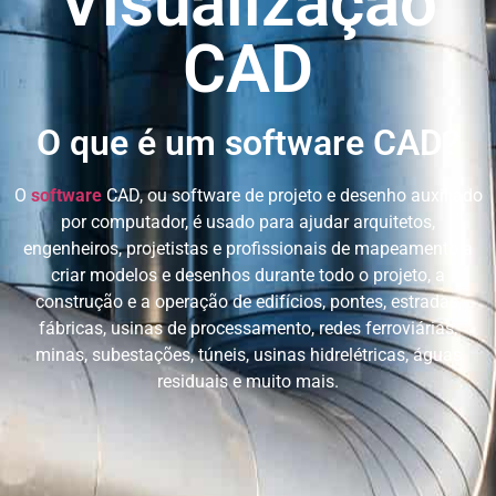
Visualização
CAD
O que é um software CAD?
O
software
CAD, ou software de projeto e desenho auxiliado
por computador, é usado para ajudar arquitetos,
engenheiros, projetistas e profissionais de mapeamento a
criar modelos e desenhos durante todo o projeto, a
construção e a operação de edifícios, pontes, estradas,
fábricas, usinas de processamento, redes ferroviárias,
minas, subestações, túneis, usinas hidrelétricas, águas
residuais e muito mais.