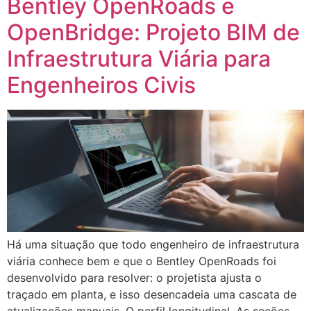
Bentley OpenRoads e
OpenBridge: Projeto BIM de
Infraestrutura Viária para
Engenheiros Civis
Há uma situação que todo engenheiro de infraestrutura
viária conhece bem e que o Bentley OpenRoads foi
desenvolvido para resolver: o projetista ajusta o
traçado em planta, e isso desencadeia uma cascata de
atualizações manuais. O perfil longitudinal. As seções